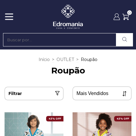
0
Início
>
OUTLET
>
Roupão
Roupão
Filtrar
43% OFF
43% OFF