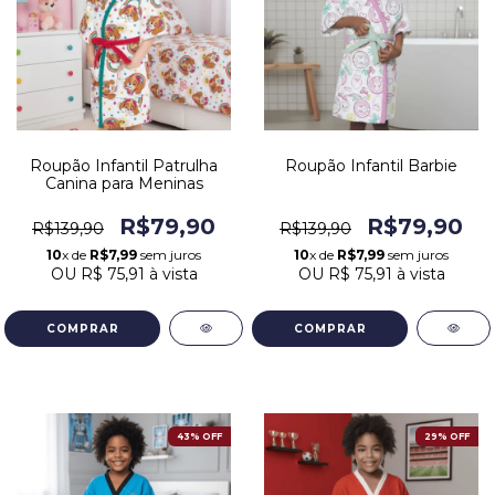
Roupão Infantil Patrulha
Roupão Infantil Barbie
Canina para Meninas
R$79,90
R$79,90
R$139,90
R$139,90
10
x de
R$7,99
sem juros
10
x de
R$7,99
sem juros
OU
R$ 75,91
à vista
OU
R$ 75,91
à vista
COMPRAR
COMPRAR
43% OFF
29% OFF