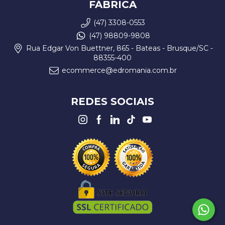
FÁBRICA
(47) 3308-0553
(47) 98809-9808
Rua Edgar Von Buettner, 865 - Bateas - Brusque/SC -
88355-400
ecommerce@edromania.com.br
REDES SOCIAIS