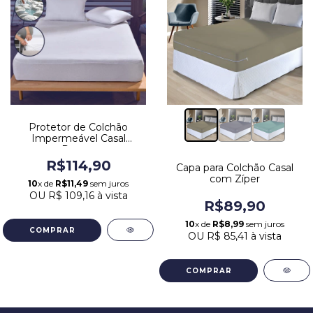
Protetor de Colchão
Impermeável Casal
Protec
R$114,90
Capa para Colchão Casal
com Zíper
10
x de
R$11,49
sem juros
OU
R$ 109,16
à vista
R$89,90
10
x de
R$8,99
sem juros
OU
R$ 85,41
à vista
COMPRAR