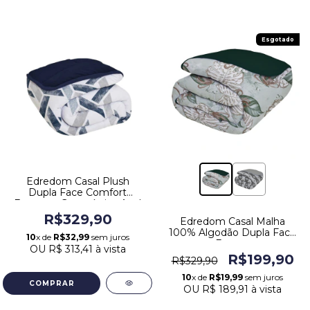
Esgotado
Edredom Casal Plush
Dupla Face Comfort
Estampa Geométrica Azul
Marinho Europa
R$329,90
Edredom Casal Malha
100% Algodão Dupla Face
10
x de
R$32,99
sem juros
Europa
OU
R$ 313,41
à vista
R$199,90
R$329,90
10
x de
R$19,99
sem juros
OU
R$ 189,91
à vista