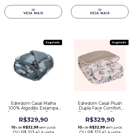
VEJA MAIS
VEJA MAIS
Esgotado
Esgotado
Edredom Casal Malha
Edredom Casal Plush
100% Algodão Estampa
Dupla Face Comfort
Geométrica Cinza Europa
Estampa Floral Bege
Europa
R$329,90
R$329,90
10
x de
R$32,99
sem juros
10
x de
R$32,99
sem juros
OU
R$ 313,41
à vista
OU
R$ 313,41
à vista