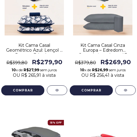
Kit Cama Casal
Kit Cama Casal Cinza
Geométrico Azul: Lençol 3
Europa – Edredom
Peças + Edredom
Geométrico + Lençol 3
Peças 100% Algodão
R$279,90
R$269,90
R$399,80
R$379,80
10
x de
R$27,99
sem juros
10
x de
R$26,99
sem juros
OU
R$ 265,91
à vista
OU
R$ 256,41
à vista
15% OFF