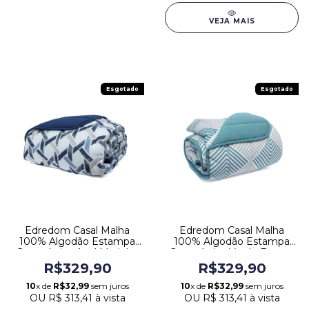
VEJA MAIS
Esgotado
Esgotado
Edredom Casal Malha
Edredom Casal Malha
100% Algodão Estampa
100% Algodão Estampa
Geométrica Azul Marinho
Geométrica Verde Europa
Europa
R$329,90
R$329,90
10
x de
R$32,99
sem juros
10
x de
R$32,99
sem juros
OU
R$ 313,41
à vista
OU
R$ 313,41
à vista