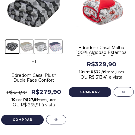
Edredom Casal Malha
100% Algodão Estampa
Floral Vermelho Europa
+1
R$329,90
10
x de
R$32,99
sem juros
Edredom Casal Plush
OU
R$ 313,41
à vista
Dupla Face Confort
R$279,90
R$329,90
10
x de
R$27,99
sem juros
OU
R$ 265,91
à vista
COMPRAR