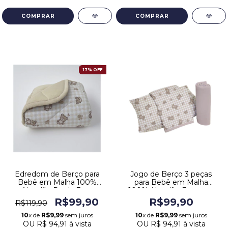
17% OFF
Edredom de Berço para
Jogo de Berço 3 peças
Bebê em Malha 100%
para Bebê em Malha
Algodão Dupla Face
100% Algodão Estampa
Estampa Ursinho Bege
Ursinho Bege
R$99,90
R$99,90
R$119,90
10
x de
R$9,99
sem juros
10
x de
R$9,99
sem juros
OU
R$ 94,91
à vista
OU
R$ 94,91
à vista