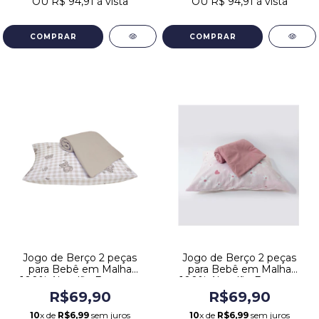
OU
R$ 94,91
à vista
OU
R$ 94,91
à vista
Jogo de Berço 2 peças
Jogo de Berço 2 peças
para Bebê em Malha
para Bebê em Malha
100% Algodão Estampa
100% Algodão Estampa
Ursinho Bege
Flor Rosa
R$69,90
R$69,90
10
x de
R$6,99
sem juros
10
x de
R$6,99
sem juros