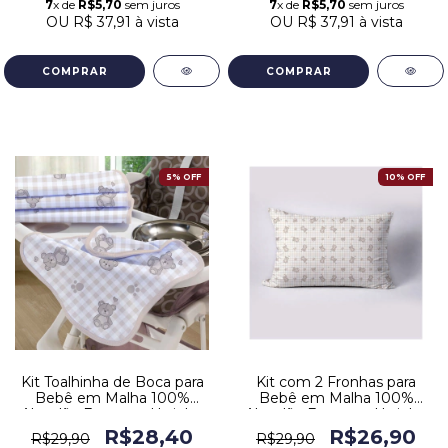
7
x de
R$5,70
sem juros
7
x de
R$5,70
sem juros
OU
R$ 37,91
à vista
OU
R$ 37,91
à vista
5% OFF
10% OFF
Kit Toalhinha de Boca para
Kit com 2 Fronhas para
Bebê em Malha 100%
Bebê em Malha 100%
Algodão Estampa Ursinho
Algodão Estampa Ursinho
Bege
Bege
R$28,40
R$26,90
R$29,90
R$29,90