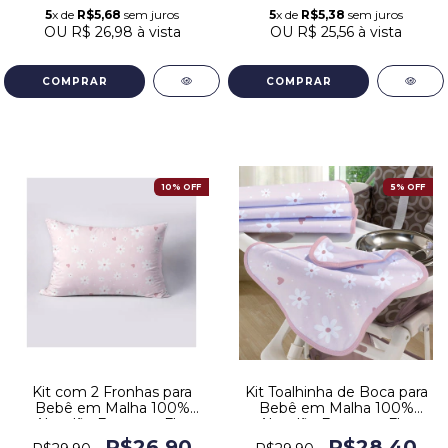
5
x de
R$5,68
sem juros
5
x de
R$5,38
sem juros
OU
R$ 26,98
à vista
OU
R$ 25,56
à vista
10% OFF
5% OFF
Kit com 2 Fronhas para
Kit Toalhinha de Boca para
Bebê em Malha 100%
Bebê em Malha 100%
Algodão Estampa Flor
Algodão Estampa Flor
Rosa
Rosa
R$26,90
R$28,40