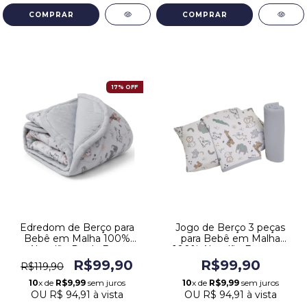
17% OFF
Edredom de Berço para
Jogo de Berço 3 peças
Bebê em Malha 100%
para Bebê em Malha
Algodão Dupla Face
100% Algodão Estampa
Estampa Safari Cinza
Safari Cinza
R$99,90
R$99,90
R$119,90
10
x de
R$9,99
sem juros
10
x de
R$9,99
sem juros
OU
R$ 94,91
à vista
OU
R$ 94,91
à vista