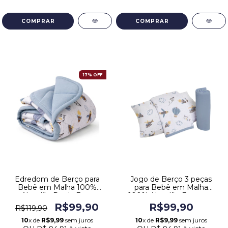
17% OFF
Edredom de Berço para
Jogo de Berço 3 peças
Bebê em Malha 100%
para Bebê em Malha
Algodão Dupla Face
100% Algodão Estampa
Estampa Avião Azul
Avião Azul
R$99,90
R$99,90
R$119,90
10
x de
R$9,99
sem juros
10
x de
R$9,99
sem juros