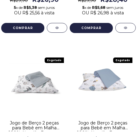
R$29,90
R$29,90
5
x de
R$5,38
sem juros
5
x de
R$5,68
sem juros
OU
R$ 25,56
à vista
OU
R$ 26,98
à vista
Esgotado
Esgotado
Jogo de Berço 2 peças
Jogo de Berço 2 peças
para Bebê em Malha
para Bebê em Malha
100% Algodão Estampa
100% Algodão Estampa