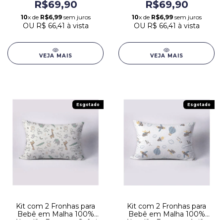
Safari Cinza
Avião Azul
R$69,90
R$69,90
10
x de
R$6,99
sem juros
10
x de
R$6,99
sem juros
OU
R$ 66,41
à vista
OU
R$ 66,41
à vista
VEJA MAIS
VEJA MAIS
Esgotado
Esgotado
Kit com 2 Fronhas para
Kit com 2 Fronhas para
Bebê em Malha 100%
Bebê em Malha 100%
Algodão Estampa Safari
Algodão Estampa Avião