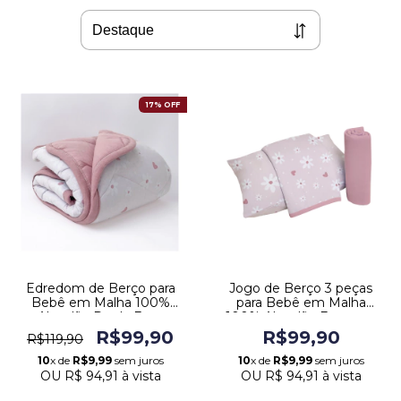
17% OFF
Edredom de Berço para
Jogo de Berço 3 peças
Bebê em Malha 100%
para Bebê em Malha
Algodão Dupla Face
100% Algodão Estampa
Estampa Flor Rosa
Flor Rosa
R$99,90
R$99,90
R$119,90
10
x de
R$9,99
sem juros
10
x de
R$9,99
sem juros
OU
R$ 94,91
à vista
OU
R$ 94,91
à vista